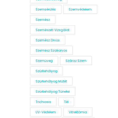
Szemsérülés
Szemvédelem
Szemész
Szemészeti Vizsgálat
Szemész Orvos
Szemész Szakorvos
Szemüveg
Száraz Szem
Szürkehályog
Szürkehályog Műtét
Szürkehályog Tünetei
Trichiasis
Tél
UV-Védelem
Vitrektómia