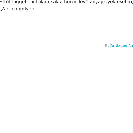
Ettől függetlenül akárcsak a bőrön lévő anyajegyek esetén,
. „A szemgolyón
By
Dr. Szabó An