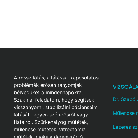
A rossz látás, a látással kapcsolatos
problémák erősen rányomják
VIZSGÁL
bélyegüket a mindennapokra.
Dr. Szabó
Szakmai feladatom, hogy segítsek
visszanyerni, stabilizálni pácienseim
Műlencse 
látását, legyen szó idősről vagy
fiatalról. Szürkehályog műtétek,
Lézeres s
műlencse műtétek, vitrectomia
műtétek, makula degeneráció,