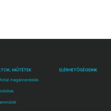
ATOK, MŰTÉTEK
ELÉRHETŐSÉGEINK
 Antal magánrendelés
műtétek
zemműtét