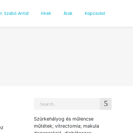
r. Szabó Antal
Hírek
Árak
Kapcsolat
Search
for:
Szürkehályog és műlencse
műtétek; vitrectomia; makula
ez