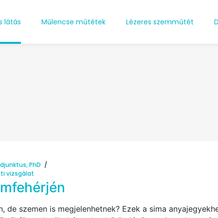
s látás
Műlencse műtétek
Lézeres szemműtét
D
djunktus, PhD
i vizsgálat
emfehérjén
n, de szemen is megjelenhetnek? Ezek a sima anyajegyekh