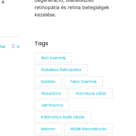
degeneráció, diabéteszes
 a
retinopátia és retina betegségek
kezelése.
Tags
tal
0
Alsó Szemhéj
Diabétesz Retinopátia
Epilálás
Felső Szemhéj
Glaukóma
Homályos Látás
Jett Plasma
Kötőhártya Alatti Vérzés
Melanin
Műtéti Beavatkozás