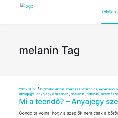
Tökélete
melanin Tag
2025.01.16.
Dr Szabó Antal, szemész szakorvos, egyetemi a
anyajegy
,
anyajegy a szemen
,
melanin
,
naevus
,
szemészet
Mi a teendő? – Anyajegy sz
Gondolta volna, hogy a szeplők nem csak a bőrö