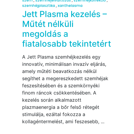
szem
,
szemhéjelváltozás
,
szemhéjkorrekció
,
szemhéjplasztika
,
xanthelasma
Jett Plasma kezelés –
Műtét nélküli
megoldás a
fiatalosabb tekintetért
A Jett Plasma szemhéjkezelés egy
innovatív, minimálisan invazív eljárás,
amely műtéti beavatkozás nélkül
segíthet a megereszkedett szemhéjak
feszesítésében és a szemkörnyéki
finom ráncok csökkentésében. A
kezelés során alkalmazott
plazmaenergia a bőr felső rétegét
stimulálja, ezáltal fokozza a
kollagéntermelést, ami feszesebb,