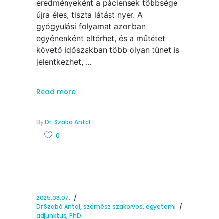
eredményeként a páciensek többsége
újra éles, tiszta látást nyer. A
gyógyulási folyamat azonban
egyénenként eltérhet, és a műtétet
követő időszakban több olyan tünet is
jelentkezhet,
Read more
By
Dr. Szabó Antal
0
2025.03.07.
Dr Szabó Antal, szemész szakorvos, egyetemi
adjunktus, PhD