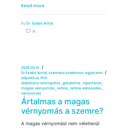
Read more
By
Dr. Szabó Antal
0
2026.03.13.
Dr Szabó Antal, szemész szakorvos, egyetemi
adjunktus, PhD
diabétesz retinopátia
,
glaukóma
,
hipertónia
,
magas vérnyomás
,
retina
,
retina-károsodás
,
vérnyomás
Ártalmas a magas
vérnyomás a szemre?
A magas vérnyomást nem véletlenül