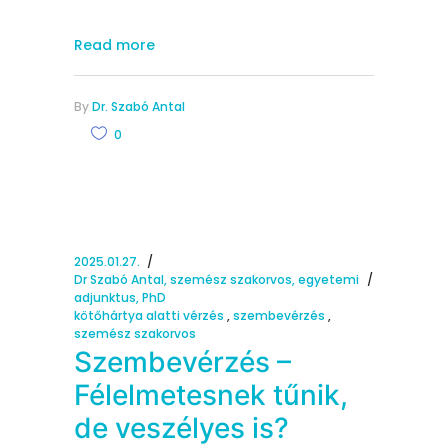
Read more
By
Dr. Szabó Antal
0
2025.01.27.
Dr Szabó Antal, szemész szakorvos, egyetemi
adjunktus, PhD
kötőhártya alatti vérzés
,
szembevérzés
,
szemész szakorvos
Szembevérzés –
Félelmetesnek tűnik,
de veszélyes is?