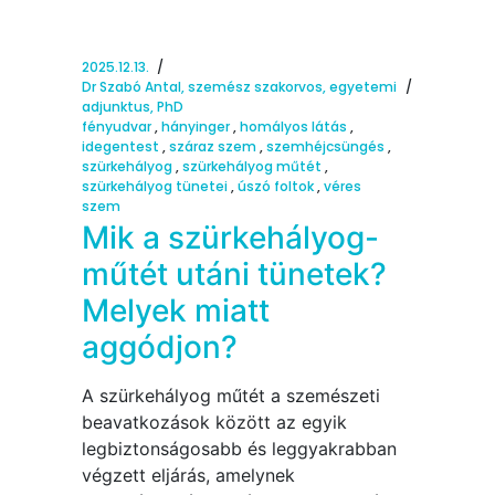
2025.12.13.
Dr Szabó Antal, szemész szakorvos, egyetemi
adjunktus, PhD
fényudvar
,
hányinger
,
homályos látás
,
idegentest
,
száraz szem
,
szemhéjcsüngés
,
szürkehályog
,
szürkehályog műtét
,
szürkehályog tünetei
,
úszó foltok
,
véres
szem
Mik a szürkehályog-
műtét utáni tünetek?
Melyek miatt
aggódjon?
A szürkehályog műtét a szemészeti
beavatkozások között az egyik
legbiztonságosabb és leggyakrabban
végzett eljárás, amelynek