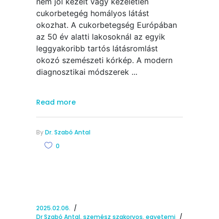
nem jól kezelt vagy kezeletlen
cukorbetegég homályos látást
okozhat. A cukorbetegség Európában
az 50 év alatti lakosoknál az egyik
leggyakoribb tartós látásromlást
okozó szemészeti kórkép. A modern
diagnosztikai módszerek
Read more
By
Dr. Szabó Antal
0
2025.02.06.
Dr Szabó Antal, szemész szakorvos, egyetemi