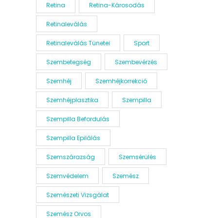
Retina
Retina-Károsodás
Retinaleválás
Retinaleválás Tünetei
Sport
Szembetegség
Szembevérzés
Szemhéj
Szemhéjkorrekció
Szemhéjplasztika
Szempilla
Szempilla Befordulás
Szempilla Epilálás
Szemszárazság
Szemsérülés
Szemvédelem
Szemész
Szemészeti Vizsgálat
Szemész Orvos