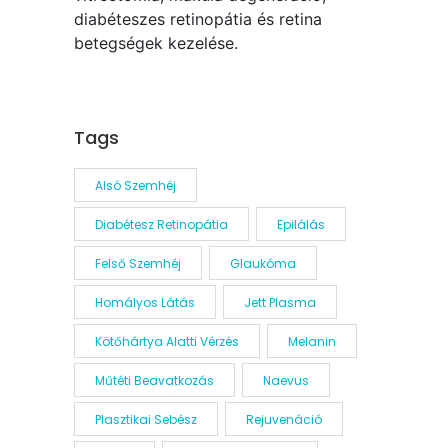
diabéteszes retinopátia és retina
betegségek kezelése.
Tags
Alsó Szemhéj
Diabétesz Retinopátia
Epilálás
Felső Szemhéj
Glaukóma
Homályos Látás
Jett Plasma
Kötőhártya Alatti Vérzés
Melanin
Műtéti Beavatkozás
Naevus
Plasztikai Sebész
Rejuvenáció