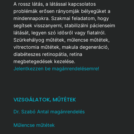
A rossz látás, a látással kapcsolatos
problémák erősen rányomják bélyegüket a
mindennapokra. Szakmai feladatom, hogy
segítsek visszanyerni, stabilizálni pácienseim
látását, legyen szó idősről vagy fiatalról.
Szürkehályog műtétek, műlencse műtétek,
vitrectomia műtétek, makula degeneráció,
diabéteszes retinopátia, retina
megbetegedések kezelése.
Jelentkezzen be magánrendelésemre!
VIZSGÁLATOK, MŰTÉTEK
Dr. Szabó Antal magánrendelés
Műlencse műtétek