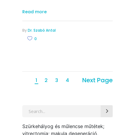
Read more
By
Dr. Szabó Antal
0
Next Page
1
2
3
4
Search
for:
Szürkehályog és műlencse műtétek;
vitrectomia; makula degeneráció,