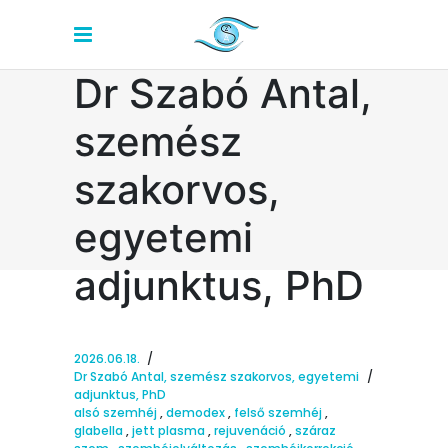
Dr Szabó Antal,
szemész
szakorvos,
egyetemi
adjunktus, PhD
2026.06.18.
Dr Szabó Antal, szemész szakorvos, egyetemi
adjunktus, PhD
alsó szemhéj
,
demodex
,
felső szemhéj
,
glabella
,
jett plasma
,
rejuvenáció
,
száraz