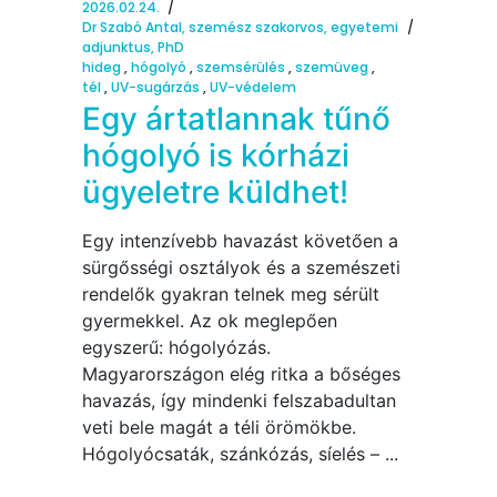
2026.02.24.
Dr Szabó Antal, szemész szakorvos, egyetemi
adjunktus, PhD
hideg
,
hógolyó
,
szemsérülés
,
szemüveg
,
tél
,
UV-sugárzás
,
UV-védelem
Egy ártatlannak tűnő
hógolyó is kórházi
ügyeletre küldhet!
Egy intenzívebb havazást követően a
sürgősségi osztályok és a szemészeti
rendelők gyakran telnek meg sérült
gyermekkel. Az ok meglepően
egyszerű: hógolyózás.
Magyarországon elég ritka a bőséges
havazás, így mindenki felszabadultan
veti bele magát a téli örömökbe.
Hógolyócsaták, szánkózás, síelés –