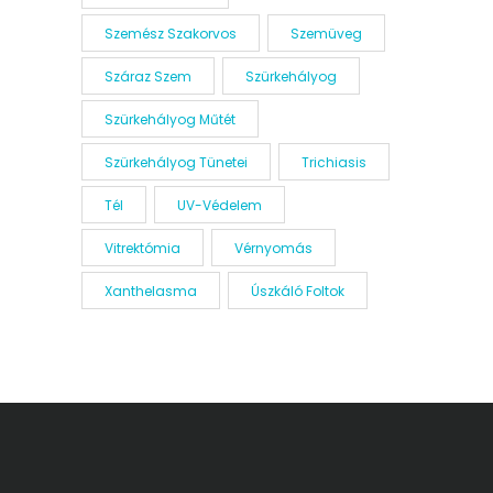
Szemész Szakorvos
Szemüveg
Száraz Szem
Szürkehályog
Szürkehályog Műtét
Szürkehályog Tünetei
Trichiasis
Tél
UV-Védelem
Vitrektómia
Vérnyomás
Xanthelasma
Úszkáló Foltok