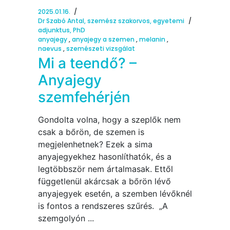
2025.01.16.
Dr Szabó Antal, szemész szakorvos, egyetemi
adjunktus, PhD
anyajegy
,
anyajegy a szemen
,
melanin
,
naevus
,
szemészeti vizsgálat
Mi a teendő? –
Anyajegy
szemfehérjén
Gondolta volna, hogy a szeplők nem
csak a bőrön, de szemen is
megjelenhetnek? Ezek a sima
anyajegyekhez hasonlíthatók, és a
legtöbbször nem ártalmasak. Ettől
függetlenül akárcsak a bőrön lévő
anyajegyek esetén, a szemben lévőknél
is fontos a rendszeres szűrés. „A
szemgolyón