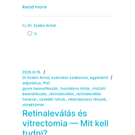
Read more
By
Dr. Szabó Antal
0
2026.01.15.
Dr Szabó Antal, szemész szakorvos, egyetemi
adjunktus, PhD
gyors beavatkozás
,
homályos látás
,
műtéti
beavatkozás
,
retinaleválás
,
retinaleválás
tünetei
,
úszkáló foltok
,
villanásszerű fények
,
vitrektómia
Retinaleválás és
vitrectomia — Mit kell
tudni?