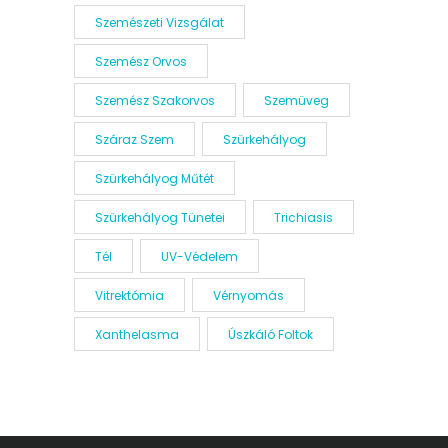
Szemészeti Vizsgálat
Szemész Orvos
Szemész Szakorvos
Szemüveg
Száraz Szem
Szürkehályog
Szürkehályog Műtét
Szürkehályog Tünetei
Trichiasis
Tél
UV-Védelem
Vitrektómia
Vérnyomás
Xanthelasma
Úszkáló Foltok