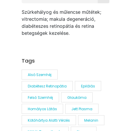
for:
Szürkehályog és műlencse műtétek;
vitrectomia; makula degeneráció,
diabéteszes retinopátia és retina
betegségek kezelése.
Tags
Alsó Szemhéj
Diabétesz Retinopátia
Epilálás
Felső Szemhéj
Glaukóma
Homályos Látás
Jett Plasma
Kötőhártya Alatti Vérzés
Melanin