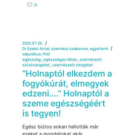
0
2022.07.25.
Dr Szabó Antal, szemész szakorvos, egyetemi
adjunktus, PhD
egészség
,
egészséges látás
,
szemészeti
szűrővizsgálat
,
szemészeti vizsgálat
“Holnaptól elkezdem a
fogyókúrát, elmegyek
edzeni….” Holnaptól a
szeme egészségéért
is tegyen!
Egész biztos sokan hallották már
ezeket a mondatokat akár