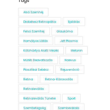
Tags
Alsó Szemhéj
Diabétesz Retinopátia
Epilálás
Felső Szemhéj
Glaukóma
Homályos Látás
Jett Plasma
Kötőhártya Alatti Vérzés
Melanin
Műtéti Beavatkozás
Naevus
Plasztikai Sebész
Rejuvenáció
Retina
Retina-Károsodás
Retinaleválás
Retinaleválás Tünetei
Sport
Szembetegség
Szembevérzés