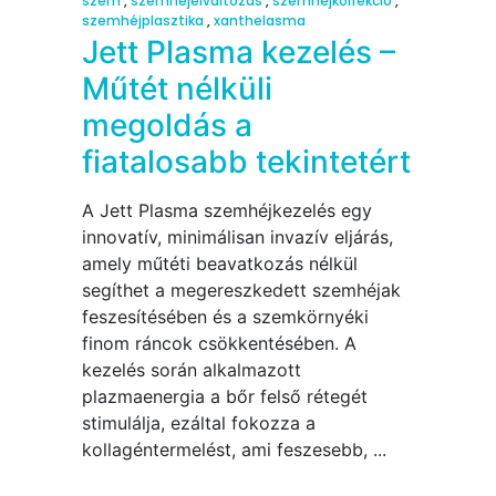
szem
,
szemhéjelváltozás
,
szemhéjkorrekció
,
szemhéjplasztika
,
xanthelasma
Jett Plasma kezelés –
Műtét nélküli
megoldás a
fiatalosabb tekintetért
A Jett Plasma szemhéjkezelés egy
innovatív, minimálisan invazív eljárás,
amely műtéti beavatkozás nélkül
segíthet a megereszkedett szemhéjak
feszesítésében és a szemkörnyéki
finom ráncok csökkentésében. A
kezelés során alkalmazott
plazmaenergia a bőr felső rétegét
stimulálja, ezáltal fokozza a
kollagéntermelést, ami feszesebb,