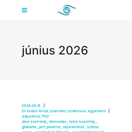
június 2026
2026.06.18.
Dr Szabó Antal, szemész szakorvos, egyetemi
adjunktus, PhD
alsó szemhéj
,
demodex
,
felső szemhéj
,
glabella
,
jett plasma
,
rejuvenáció
,
száraz