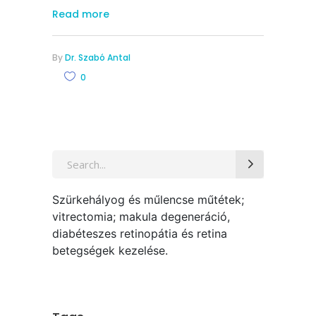
Read more
By
Dr. Szabó Antal
0
Search
for:
Szürkehályog és műlencse műtétek;
vitrectomia; makula degeneráció,
diabéteszes retinopátia és retina
betegségek kezelése.