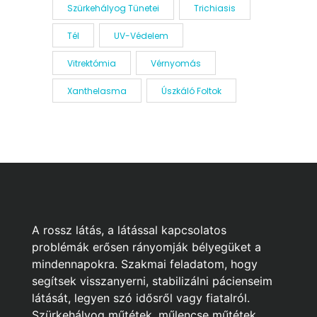
Szürkehályog Tünetei
Trichiasis
Tél
UV-Védelem
Vitrektómia
Vérnyomás
Xanthelasma
Úszkáló Foltok
A rossz látás, a látással kapcsolatos
problémák erősen rányomják bélyegüket a
mindennapokra. Szakmai feladatom, hogy
segítsek visszanyerni, stabilizálni pácienseim
látását, legyen szó idősről vagy fiatalról.
Szürkehályog műtétek, műlencse műtétek,