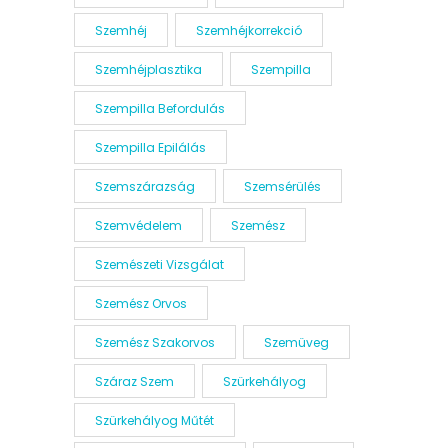
Szemhéj
Szemhéjkorrekció
Szemhéjplasztika
Szempilla
Szempilla Befordulás
Szempilla Epilálás
Szemszárazság
Szemsérülés
Szemvédelem
Szemész
Szemészeti Vizsgálat
Szemész Orvos
Szemész Szakorvos
Szemüveg
Száraz Szem
Szürkehályog
Szürkehályog Műtét