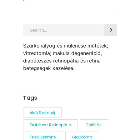
Search
for:
Szürkehályog és műlencse műtétek;
vitrectomia; makula degeneráció,
diabéteszes retinopátia és retina
betegségek kezelése.
Tags
Alsó Szemhéj
Diabétesz Retinopátia
Epilálás
Felső Szemhéj
Glaukóma