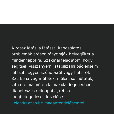
A rossz látás, a látással kapcsolatos
problémák erősen rányomják bélyegüket a
mindennapokra. Szakmai feladatom, hogy
segítsek visszanyerni, stabilizálni pácienseim
látását, legyen szó idősről vagy fiatalról.
Szürkehályog műtétek, műlencse műtétek,
vitrectomia műtétek, makula degeneráció,
diabéteszes retinopátia, retina
megbetegedések kezelése.
Jelentkezzen be magánrendelésemre!