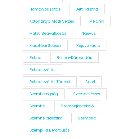
Homályos Látás
Jett Plasma
Kötőhártya Alatti Vérzés
Melanin
Műtéti Beavatkozás
Naevus
Plasztikai Sebész
Rejuvenáció
Retina
Retina-Károsodás
Retinaleválás
Retinaleválás Tünetei
Sport
Szembetegség
Szembevérzés
Szemhéj
Szemhéjkorrekció
Szemhéjplasztika
Szempilla
Szempilla Befordulás