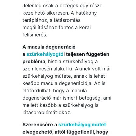
Jelenleg csak a betegek egy része
kezelhető sikeresen. A hatékony
terápiához, a látásromlás
megállításához fontos a korai
felismerés.
A macula degeneráció
a
szürkehályogtó
l teljesen független
probléma
, hisz a szürkehályog a
szemlencsén alakul ki. Akinek volt már
szürkehályog műtéte, annak is lehet
később macula degenerációja. Az is
előfordulhat, hogy a macula
degeneráció már ismert betegség, ami
mellett később a szürkehályog is
látásproblémát okoz.
Szerencsére a
szürkehályog műtét
elvégezhető, attól függetlenül, hogy