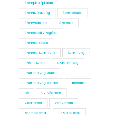
Szempilla Epilálás
Szemszárazság
Szemsérülés
Szemvédelem
Szemész
Szemészeti Vizsgálat
Szemész Orvos
Szemész Szakorvos
Szemüveg
Száraz Szem
Szürkehályog
Szürkehályog Műtét
Szürkehályog Tünetei
Trichiasis
Tél
UV-Védelem
Vitrektómia
Vérnyomás
Xanthelasma
Úszkáló Foltok