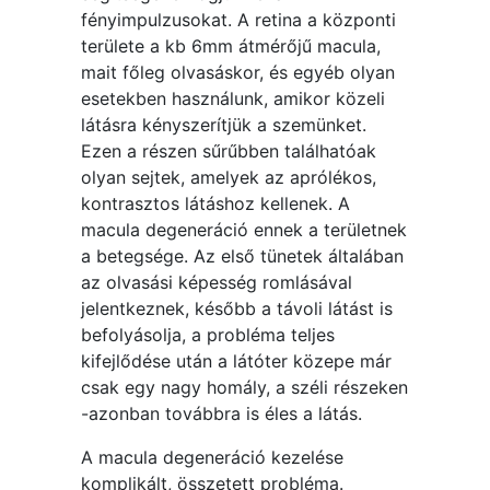
fényimpulzusokat. A retina a központi
területe a kb 6mm átmérőjű macula,
mait főleg olvasáskor, és egyéb olyan
esetekben használunk, amikor közeli
látásra kényszerítjük a szemünket.
Ezen a részen sűrűbben találhatóak
olyan sejtek, amelyek az aprólékos,
kontrasztos látáshoz kellenek. A
macula degeneráció ennek a területnek
a betegsége. Az első tünetek általában
az olvasási képesség romlásával
jelentkeznek, később a távoli látást is
befolyásolja, a probléma teljes
kifejlődése után a látóter közepe már
csak egy nagy homály, a széli részeken
-azonban továbbra is éles a látás.
A macula degeneráció kezelése
komplikált, összetett probléma.