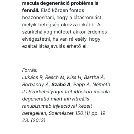
macula degeneráció probléma is
fennáll.
Első körben fontos
beazonosítani, hogy a látásromlást
melyik betegség okozza inkább. A
szürkehályog műtétet akkor érdemes
elvégeztetni, ha van rá esély, hogy
ezáltal látásjavulás érhető el.
Forrás:
Lukács R, Resch M, Kiss H, Bartha Á,
Borbándy Á,
Szabó A
, Papp A, Németh
J.: Szürkehályogműtét időskori macula
degeneratió miatt intrvitreális
ranubizumab injkecióval kezelt
betegeken, Szemészet 150:(1) pp. 19-
23. (2013)