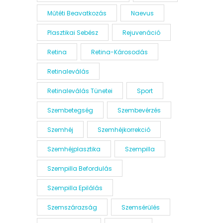
Műtéti Beavatkozás
Naevus
Plasztikai Sebész
Rejuvenáció
Retina
Retina-Károsodás
Retinaleválás
Retinaleválás Tünetei
Sport
Szembetegség
Szembevérzés
Szemhéj
Szemhéjkorrekció
Szemhéjplasztika
Szempilla
Szempilla Befordulás
Szempilla Epilálás
Szemszárazság
Szemsérülés