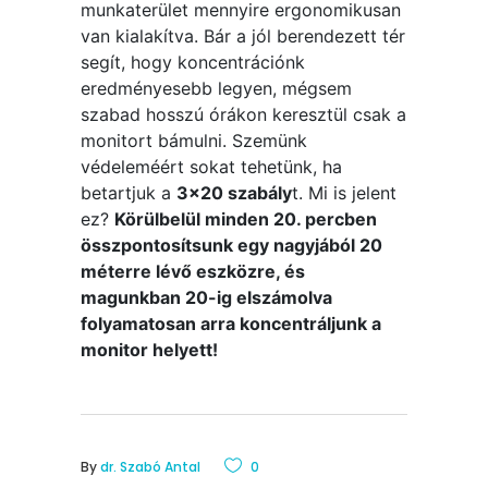
munkaterület mennyire ergonomikusan
van kialakítva. Bár a jól berendezett tér
segít, hogy koncentrációnk
eredményesebb legyen, mégsem
szabad hosszú órákon keresztül csak a
monitort bámulni. Szemünk
védeleméért sokat tehetünk, ha
betartjuk a
3×20 szabály
t. Mi is jelent
ez?
Körülbelül minden 20. percben
összpontosítsunk egy nagyjából 20
méterre lévő eszközre, és
magunkban 20-ig elszámolva
folyamatosan arra koncentráljunk a
monitor helyett!
By
dr. Szabó Antal
0