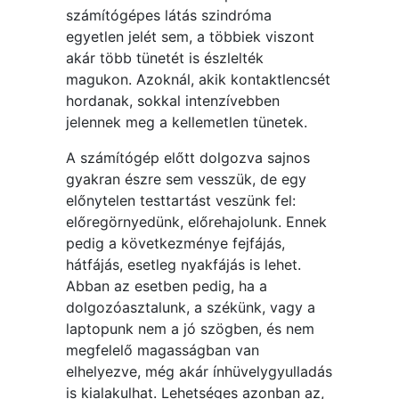
számítógépes látás szindróma
egyetlen jelét sem, a többiek viszont
akár több tünetét is észlelték
magukon. Azoknál, akik kontaktlencsét
hordanak, sokkal intenzívebben
jelennek meg a kellemetlen tünetek.
A számítógép előtt dolgozva sajnos
gyakran észre sem vesszük, de egy
előnytelen testtartást veszünk fel:
előregörnyedünk, előrehajolunk. Ennek
pedig a következménye fejfájás,
hátfájás, esetleg nyakfájás is lehet.
Abban az esetben pedig, ha a
dolgozóasztalunk, a székünk, vagy a
laptopunk nem a jó szögben, és nem
megfelelő magasságban van
elhelyezve, még akár ínhüvelygyulladás
is kialakulhat. Lehetséges azonban az,