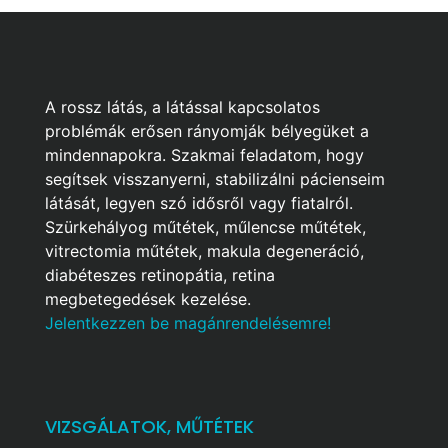
A rossz látás, a látással kapcsolatos
problémák erősen rányomják bélyegüket a
mindennapokra. Szakmai feladatom, hogy
segítsek visszanyerni, stabilizálni pácienseim
látását, legyen szó idősről vagy fiatalról.
Szürkehályog műtétek, műlencse műtétek,
vitrectomia műtétek, makula degeneráció,
diabéteszes retinopátia, retina
megbetegedések kezelése.
Jelentkezzen be magánrendelésemre!
VIZSGÁLATOK, MŰTÉTEK