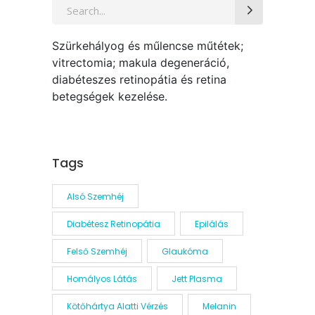
Search
for:
Szürkehályog és műlencse műtétek;
vitrectomia; makula degeneráció,
diabéteszes retinopátia és retina
betegségek kezelése.
Tags
Alsó Szemhéj
Diabétesz Retinopátia
Epilálás
Felső Szemhéj
Glaukóma
Homályos Látás
Jett Plasma
Kötőhártya Alatti Vérzés
Melanin