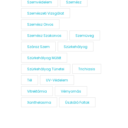
Szemvédelem
Szemész
Szemészeti Vizsgálat
Szemész Orvos
Szemész Szakorvos
Szemüveg
Száraz Szem
Szürkehályog
Szürkehályog Műtét
Szürkehályog Tünetei
Trichiasis
Tél
UV-Védelem
Vitrektómia
Vérnyomás
Xanthelasma
Úszkáló Foltok