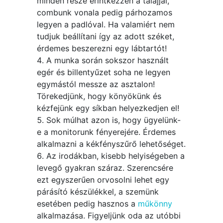
minden része érintkezzen a talajjal,
combunk vonala pedig párhozamos
legyen a padlóval. Ha valamiért nem
tudjuk beállítani így az adott széket,
érdemes beszerezni egy lábtartót!
A munka során sokszor használt
egér és billentyűzet soha ne legyen
egymástól messze az asztalon!
Törekedjünk, hogy könyökünk és
kézfejünk egy síkban helyezkedjen el!
Sok múlhat azon is, hogy ügyelünk-
e a monitorunk fényerejére. Érdemes
alkalmazni a kékfényszűrő lehetőséget.
Az irodákban, kisebb helyiségeben a
levegő gyakran száraz. Szerencsére
ezt egyszerűen orvosolni lehet egy
párásító készülékkel, a szemünk
esetében pedig hasznos a
műkönny
alkalmazása. Figyeljünk oda az utóbbi