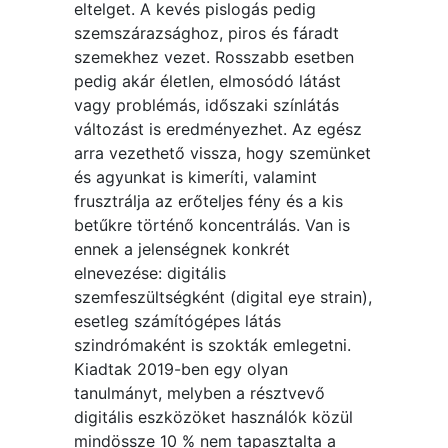
eltelget. A kevés pislogás pedig
szemszárazsághoz, piros és fáradt
szemekhez vezet. Rosszabb esetben
pedig akár életlen, elmosódó látást
vagy problémás, időszaki színlátás
változást is eredményezhet. Az egész
arra vezethető vissza, hogy szemünket
és agyunkat is kimeríti, valamint
frusztrálja az erőteljes fény és a kis
betűkre történő koncentrálás. Van is
ennek a jelenségnek konkrét
elnevezése: digitális
szemfeszültségként (digital eye strain),
esetleg számítógépes látás
szindrómaként is szokták emlegetni.
Kiadtak 2019-ben egy olyan
tanulmányt, melyben a résztvevő
digitális eszközöket használók közül
mindössze 10 % nem tapasztalta a